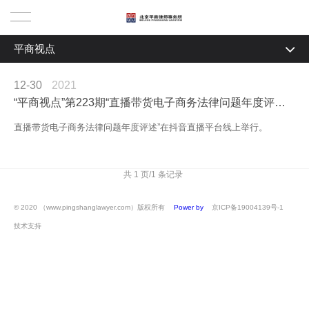
平商视点
首页
全部
12-30
2021
关于我们
“平商视点”第223期“直播带货电子商务法律问题年度评述”顺利举行
平商视点
联系我们
新闻中心
直播带货电子商务法律问题年度评述”在抖音直播平台线上举行。
平商沙龙
平商简介
平商动态
业务领域
平商法言
共 1 页/1 条记录
业务创新
人物专访
商事诉讼
专业团队
© 2020 （www.pingshanglawyer.com）版权所有
Power by DedeCms
京ICP备19004139号-1
技术支持
主任致辞
商事非诉争议
高级合伙人
平商原创
平商荣誉
商事法律顾问
律师团队
平商法言
平商公益
商事国际项目
高级顾问
平商视点
社区法律驿站
加入我们